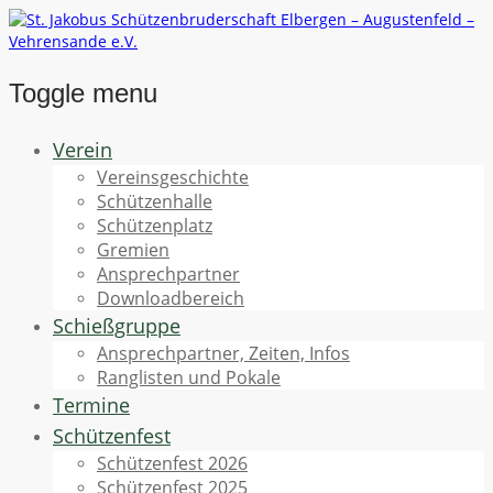
Toggle menu
Skip
Verein
to
Vereinsgeschichte
content
Schützenhalle
Schützenplatz
Gremien
Ansprechpartner
Downloadbereich
Schießgruppe
Ansprechpartner, Zeiten, Infos
Ranglisten und Pokale
Termine
Schützenfest
Schützenfest 2026
Schützenfest 2025