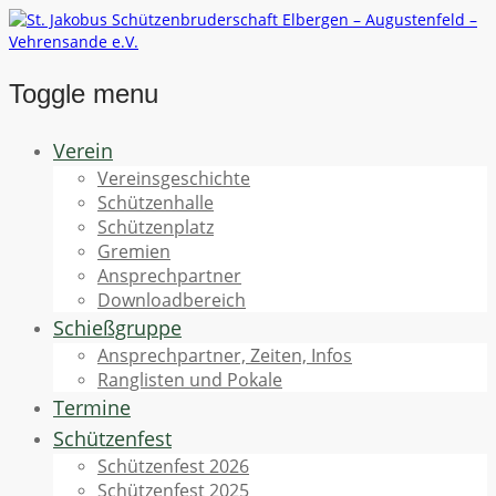
Toggle menu
Skip
Verein
to
Vereinsgeschichte
content
Schützenhalle
Schützenplatz
Gremien
Ansprechpartner
Downloadbereich
Schießgruppe
Ansprechpartner, Zeiten, Infos
Ranglisten und Pokale
Termine
Schützenfest
Schützenfest 2026
Schützenfest 2025