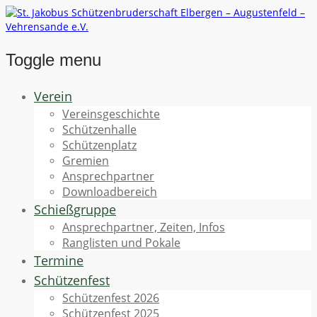
Toggle menu
Skip
Verein
to
Vereinsgeschichte
content
Schützenhalle
Schützenplatz
Gremien
Ansprechpartner
Downloadbereich
Schießgruppe
Ansprechpartner, Zeiten, Infos
Ranglisten und Pokale
Termine
Schützenfest
Schützenfest 2026
Schützenfest 2025