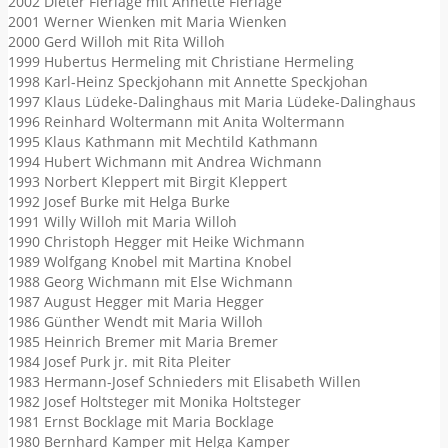
2002 Dieter Flerlage mit Annette Flerlage
2001 Werner Wienken mit Maria Wienken
2000 Gerd Willoh mit Rita Willoh
1999 Hubertus Hermeling mit Christiane Hermeling
1998 Karl-Heinz Speckjohann mit Annette Speckjohan
1997 Klaus Lüdeke-Dalinghaus mit Maria Lüdeke-Dalinghaus
1996 Reinhard Woltermann mit Anita Woltermann
1995 Klaus Kathmann mit Mechtild Kathmann
1994 Hubert Wichmann mit Andrea Wichmann
1993 Norbert Kleppert mit Birgit Kleppert
1992 Josef Burke mit Helga Burke
1991 Willy Willoh mit Maria Willoh
1990 Christoph Hegger mit Heike Wichmann
1989 Wolfgang Knobel mit Martina Knobel
1988 Georg Wichmann mit Else Wichmann
1987 August Hegger mit Maria Hegger
1986 Günther Wendt mit Maria Willoh
1985 Heinrich Bremer mit Maria Bremer
1984 Josef Purk jr. mit Rita Pleiter
1983 Hermann-Josef Schnieders mit Elisabeth Willen
1982 Josef Holtsteger mit Monika Holtsteger
1981 Ernst Bocklage mit Maria Bocklage
1980 Bernhard Kamper mit Helga Kamper