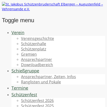
Toggle menu
Skip
Verein
to
Vereinsgeschichte
content
Schützenhalle
Schützenplatz
Gremien
Ansprechpartner
Downloadbereich
Schießgruppe
Ansprechpartner, Zeiten, Infos
Ranglisten und Pokale
Termine
Schützenfest
Schützenfest 2026
Schützenfest 2025