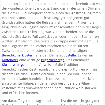
später am Ziel der ersten beiden Etappen an – beeindruckt von
der wunderschönen Landschaft und den malerischen Dörfern,
die sie zu Fuß durchquert hatten. Nach der Anstrengung taten
ein Imbiss und/oder ein Erfrischungsgetränk jedem gut.
Grundsätzlich hatten die Reiseteilnehmer beim Pilgern die
Möglichkeit, vor Beginn eines Wegabschnittes, der in der Regel
zwischen 5 und 12 km lang war, zu entscheiden, ob sie die
nächste Strecke zu Fuß zurücklegen oder mit dem Bus fahren
wollten. Am Nachmittag reiste die Gruppe dann mit dem Bus
nach Logrono weiter. Vorher machten sie einen kurzen
Zwischenstopp am Kloster Irache – einem ehemaligen
Benediktinerkloster
nahe der Kleinstadt
Estella
. Es war im
Mittelalter
eine wichtige
Pilgerherberge
. Das ehemalige
Klosterweingut
hat mit Verweis auf die Tradition
benediktinischer Gastfreundschaft, die es fortführen will, an
diesem Ort eine „Fuente del Vino“, einen „Weinbrunnen“
installiert. Dabei handelt sich um zwei über einem Becken
angebrachte Hähne, an denen sich besonders die Pilger
kostenlos mit Trinkwasser oder einem Schluck Wein stärken
und erfrischen können.
Am darauffolgenden Tag stand zunächst die Besichtigung der