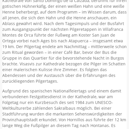
Kathedrale von Santo Domingo de la Calzada, berühmt für ihren
gotischen Hühnerkäfig, der einen weißen Hahn und eine weiße
Henne beherbergt, auf dem Programm – im Wissen darum, dass
all jenen, die sich den Hahn und die Henne anschauen, ein
Ablass gewährt wird. Nach dem Tagesimpuls und der Busfahrt
zum Ausgangspunkt der nächsten Pilgeretappen in Villafranca
Montes de Orca führte der Fußweg am Koster San Juan de
Ortega vorbei nach Ages bis nach Atapuerca – insgesamt etwa
19 km. Der Pilgertag endete am Nachmittag – mittlerweile schon
zum Ritual geworden – in einer Café Bar, bevor der Bus die
Gruppe in das Quartier für die bevorstehende Nacht in Burgos
brachte. Visasvis zur Kathedrale bezogen die Pilger im Schatten
einer malerischen Kulisse ihre Zimmer. Es folgten das
Abendessen und der Austausch über die Erfahrungen des
zurückliegenden Pilgertages.
Aufgrund des spanischen Nationalfeiertags und einem damit
verbundenen Festgottesdienst in der Kathedrale, war am
Folgetag nur ein Kurzbesuch des seit 1984 zum UNESCO-
Weltkulturerbe zählenden Sakralbaus möglich. Bei einer
Stadtführung wurden die markanten Sehenswürdigkeiten der
Provinzhauptstadt erkundet. Von Hornillos aus führte der 12 km
lange Weg die Fußpilger an diesem Tag nach Hontanas. Es