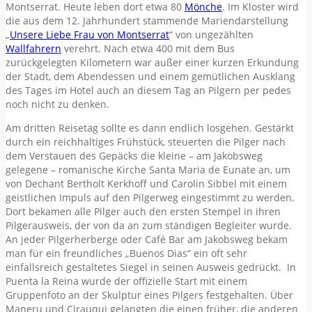
Montserrat. Heute leben dort etwa 80
Mönche
. Im Kloster wird
die aus dem 12. Jahrhundert stammende Mariendarstellung
„
Unsere Liebe Frau von Montserrat
“ von ungezählten
Wallfahrern
verehrt. Nach etwa 400 mit dem Bus
zurückgelegten Kilometern war außer einer kurzen Erkundung
der Stadt, dem Abendessen und einem gemütlichen Ausklang
des Tages im Hotel auch an diesem Tag an Pilgern per pedes
noch nicht zu denken.
Am dritten Reisetag sollte es dann endlich losgehen. Gestärkt
durch ein reichhaltiges Frühstück, steuerten die Pilger nach
dem Verstauen des Gepäcks die kleine – am Jakobsweg
gelegene – romanische Kirche Santa Maria de Eunate an, um
von Dechant Bertholt Kerkhoff und Carolin Sibbel mit einem
geistlichen Impuls auf den Pilgerweg eingestimmt zu werden.
Dort bekamen alle Pilger auch den ersten Stempel in ihren
Pilgerausweis, der von da an zum ständigen Begleiter wurde.
An jeder Pilgerherberge oder Café Bar am Jakobsweg bekam
man für ein freundliches „Buenos Dias“ ein oft sehr
einfallsreich gestaltetes Siegel in seinen Ausweis gedrückt. In
Puenta la Reina wurde der offizielle Start mit einem
Gruppenfoto an der Skulptur eines Pilgers festgehalten. Über
Maneru und Cirauqui gelangten die einen früher, die anderen