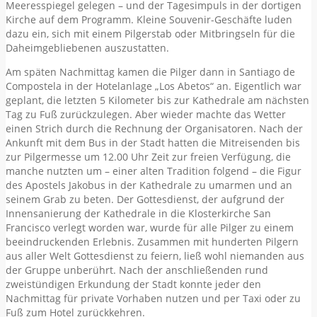
Meeresspiegel gelegen – und der Tagesimpuls in der dortigen
Kirche auf dem Programm. Kleine Souvenir-Geschäfte luden
dazu ein, sich mit einem Pilgerstab oder Mitbringseln für die
Daheimgebliebenen auszustatten.
Am späten Nachmittag kamen die Pilger dann in Santiago de
Compostela in der Hotelanlage „Los Abetos“ an. Eigentlich war
geplant, die letzten 5 Kilometer bis zur Kathedrale am nächsten
Tag zu Fuß zurückzulegen. Aber wieder machte das Wetter
einen Strich durch die Rechnung der Organisatoren. Nach der
Ankunft mit dem Bus in der Stadt hatten die Mitreisenden bis
zur Pilgermesse um 12.00 Uhr Zeit zur freien Verfügung, die
manche nutzten um – einer alten Tradition folgend – die Figur
des Apostels Jakobus in der Kathedrale zu umarmen und an
seinem Grab zu beten. Der Gottesdienst, der aufgrund der
Innensanierung der Kathedrale in die Klosterkirche San
Francisco verlegt worden war, wurde für alle Pilger zu einem
beeindruckenden Erlebnis. Zusammen mit hunderten Pilgern
aus aller Welt Gottesdienst zu feiern, ließ wohl niemanden aus
der Gruppe unberührt. Nach der anschließenden rund
zweistündigen Erkundung der Stadt konnte jeder den
Nachmittag für private Vorhaben nutzen und per Taxi oder zu
Fuß zum Hotel zurückkehren.