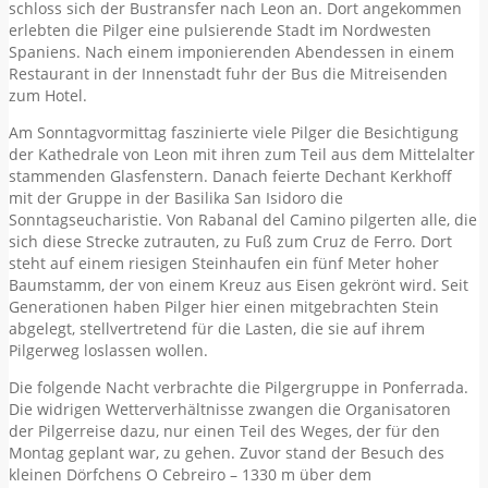
schloss sich der Bustransfer nach Leon an. Dort angekommen
erlebten die Pilger eine pulsierende Stadt im Nordwesten
Spaniens. Nach einem imponierenden Abendessen in einem
Restaurant in der Innenstadt fuhr der Bus die Mitreisenden
zum Hotel.
Am Sonntagvormittag faszinierte viele Pilger die Besichtigung
der Kathedrale von Leon mit ihren zum Teil aus dem Mittelalter
stammenden Glasfenstern. Danach feierte Dechant Kerkhoff
mit der Gruppe in der Basilika San Isidoro die
Sonntagseucharistie. Von Rabanal del Camino pilgerten alle, die
sich diese Strecke zutrauten, zu Fuß zum Cruz de Ferro. Dort
steht auf einem riesigen Steinhaufen ein fünf Meter hoher
Baumstamm, der von einem Kreuz aus Eisen gekrönt wird. Seit
Generationen haben Pilger hier einen mitgebrachten Stein
abgelegt, stellvertretend für die Lasten, die sie auf ihrem
Pilgerweg loslassen wollen.
Die folgende Nacht verbrachte die Pilgergruppe in Ponferrada.
Die widrigen Wetterverhältnisse zwangen die Organisatoren
der Pilgerreise dazu, nur einen Teil des Weges, der für den
Montag geplant war, zu gehen. Zuvor stand der Besuch des
kleinen Dörfchens O Cebreiro – 1330 m über dem