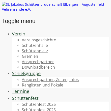
Toggle menu
Skip
Verein
to
Vereinsgeschichte
content
Schützenhalle
Schützenplatz
Gremien
Ansprechpartner
Downloadbereich
Schießgruppe
Ansprechpartner, Zeiten, Infos
Ranglisten und Pokale
Termine
Schützenfest
Schützenfest 2026
Schützenfest 2025