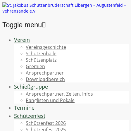
Toggle menu
Skip
Verein
to
Vereinsgeschichte
content
Schützenhalle
Schützenplatz
Gremien
Ansprechpartner
Downloadbereich
Schießgruppe
Ansprechpartner, Zeiten, Infos
Ranglisten und Pokale
Termine
Schützenfest
Schützenfest 2026
Schützenfest 2025