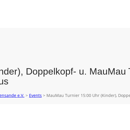
nder), Doppelkopf- u. MauMau 
us
rensande e.V.
>
Events
>
MauMau Turnier 15:00 Uhr (Kinder), Doppe