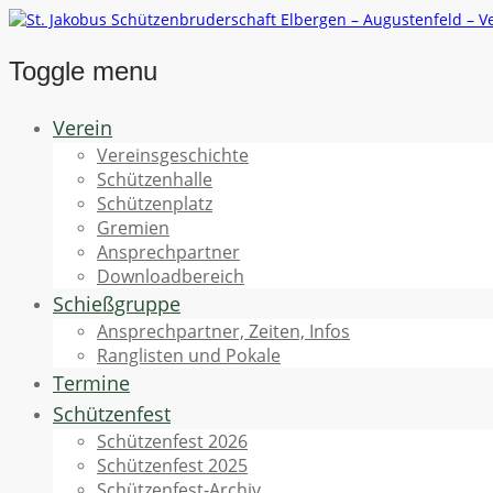
Toggle menu
Skip
Verein
to
Vereinsgeschichte
content
Schützenhalle
Schützenplatz
Gremien
Ansprechpartner
Downloadbereich
Schießgruppe
Ansprechpartner, Zeiten, Infos
Ranglisten und Pokale
Termine
Schützenfest
Schützenfest 2026
Schützenfest 2025
Schützenfest-Archiv